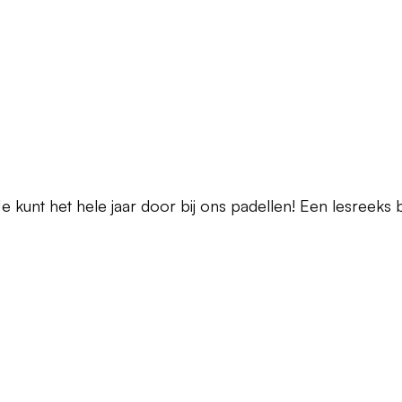
e kunt het hele jaar door bij ons padellen! Een lesreeks b
R ZIJN GEEN TRAININGEN OP
TARIEVEN