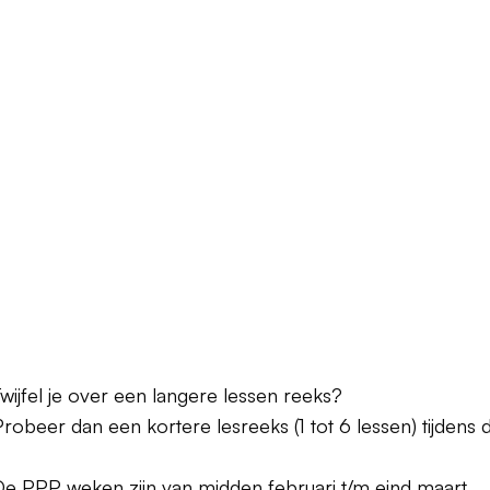
wijfel je over een langere lessen reeks?
robeer dan een kortere lesreeks (1 tot 6 lessen) tijdens 
De PPP weken zijn van midden februari t/m eind maart.